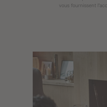
Que ce soit pour rece
de la collection Cond
généreuses et couleu
apportent de la légère
Selon vos préférences
vous fournissent l’a