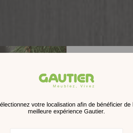
Receve
nouveau 
digita