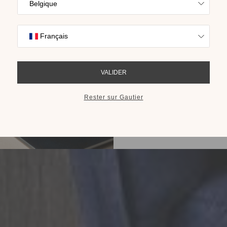
Trouvez l’inspira
nos collections s
cho
RECEVOIR LE 