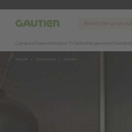
Gautier
Canapés
Chaises
Meubles TV
Tables
Rangements
Chambre
Accueil
Collections
Condor