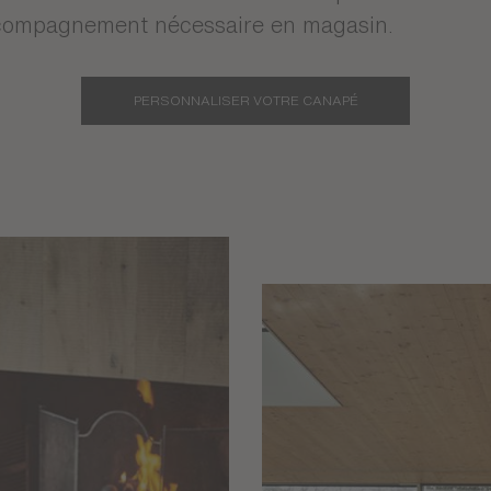
voir, se détendre sereinement ou faire une petit
or répondent à tous vos besoins. Mariant assise
rs éclatantes, modules droits ou en angle, les 
té et du style à votre salon tout en vous offrant
 en matière de densité et de suspension de l’ass
ccompagnement nécessaire en magasin.
PERSONNALISER VOTRE CANAPÉ