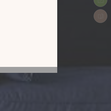
tion en découvrant
ur l’écran de votre
ix !
CATALOGUE 2026