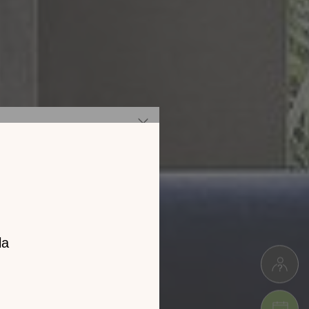
z notre
catalogue
l 2026 !