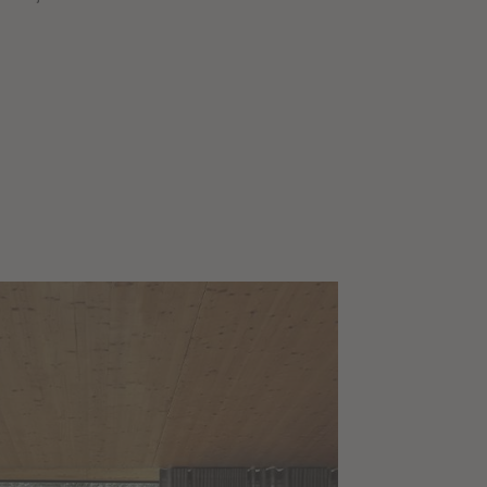
e sieste, les canapés
s profondes, courbes
canapés Condor
 un soutien plaisant.
ise, nos conseillers