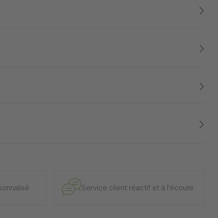
uré, cette étagère murale ADULIS apportera beaucoup de
uloir pour y exposer votre plus belle déco.
e et intérieur, à l’exclusion des modèles d’exposition.
onnalisé
Service client réactif et à l'écoute