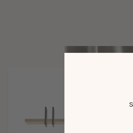
tiroirs en panneaux de fibres enrobés papier décor imitation
Bocage ou uni Noir ou décor imitation tissu pour la version b
même sauf ceux signalés par * (montés entièrement sauf éve
et roulettes).
Télécharger la notice de montage