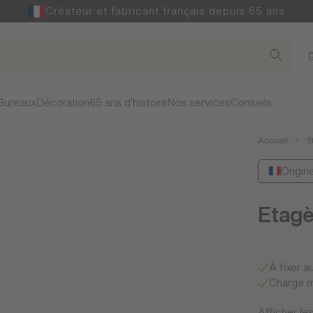
Créateur et fabricant français depuis 65 ans
Bureaux
Décoration
65 ans d'histoire
Nos services
Conseils
Accueil
B
Origin
Etagè
À fixer a
Charge m
Afficher les