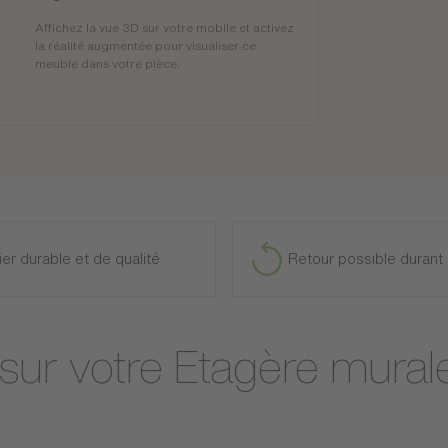
Affichez la vue 3D sur votre mobile et activez
la réalité augmentée pour visualiser ce
meuble dans votre pièce.
ier durable et de qualité
Retour possible durant 
 sur votre Etagère mural