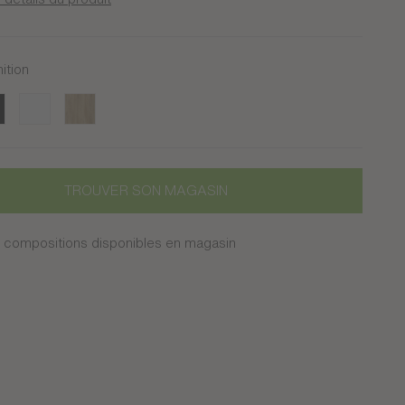
nition
Blanc
Chêne du bocage
TROUVER SON MAGASIN
 compositions disponibles en magasin