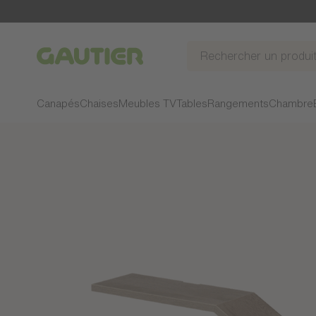
Gautier
Canapés
Chaises
Meubles TV
Tables
Rangements
Chambre