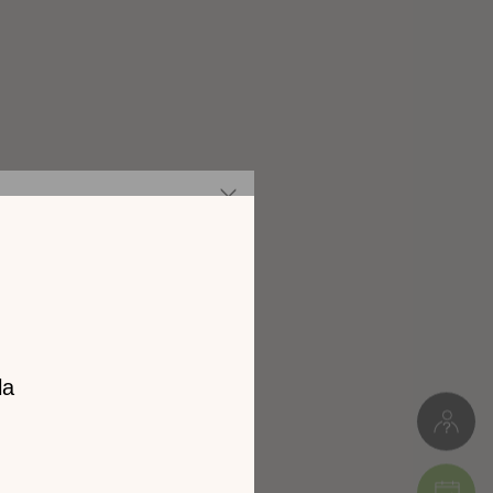
Panneaux de particules
Meuble à monter soi-même
9kg
z notre
L. 131cm * H.17cm * P.22cm
catalogue
Colis 1 : 25 x 17 x 138 cm (9kg)
l 2026 !