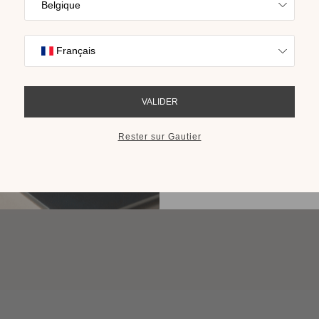
Trouvez l’inspira
nos collections s
cho
RECEVOIR LE 
Etagère murale Arco
Plusieurs finitions disponibles