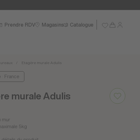
Prendre RDV
Magasins
Catalogue
ureaux
Etagère murale Adulis
e : France
re murale Adulis
u mur
aximale 5kg
 détails du produit