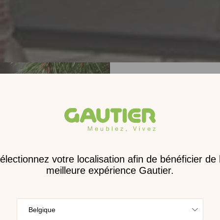
Receve
nouveau 
digita
Trouvez l’inspira