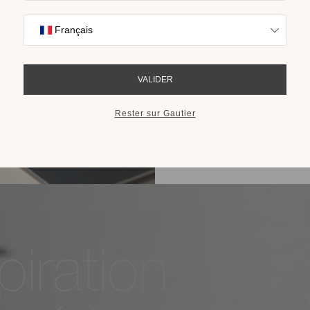
nos collections s
cho
RECEVOIR LE 