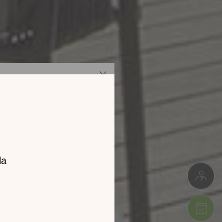
z notre
catalogue
l 2026 !
tion en découvrant