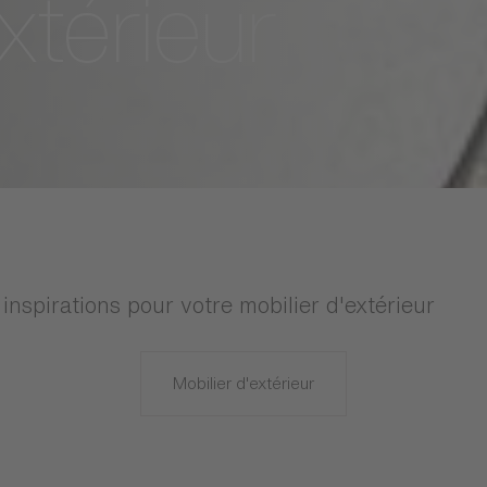
piration
xtérieur