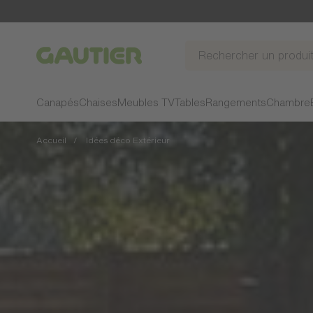
Gautier
Canapés
Chaises
Meubles TV
Tables
Rangements
Chambre
Accueil
Idées déco Extérieur