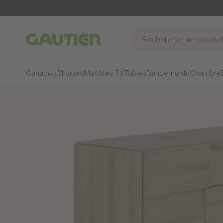
Gautier
Canapés
Chaises
Meubles TV
Tables
Rangements
Chambre