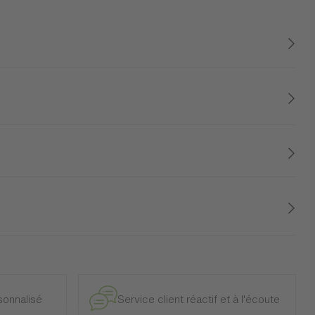
hambre. Ses tiroirs spacieux sont parfaits pour ranger
t sublimé par les différents reliefs des façades des quatre
plus élevée que les trois autres.
e et intérieur, à l’exclusion des modèles d’exposition.
onnalisé
Service client réactif et à l'écoute