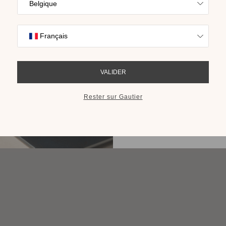
Trouvez l’inspira
nos collections s
cho
RECEVOIR LE 
Lit Mervent
Plusieurs finitions disponibles