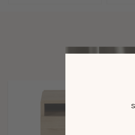
Est exclue de la garantie toute autre prestation ou tout ver
Dans le cas où le réassort est impossible (composant indisp
P