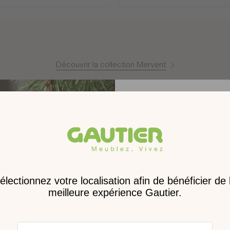
sement de dommages-intérêts.
onible) un composant ou un revêtement similaire est proposé.
Découvrir la collection Mervent
roduits complémentair
Matériaux
Montage
Receve
Poids
nouveau 
Dimensions
digita
Dimensions des colis