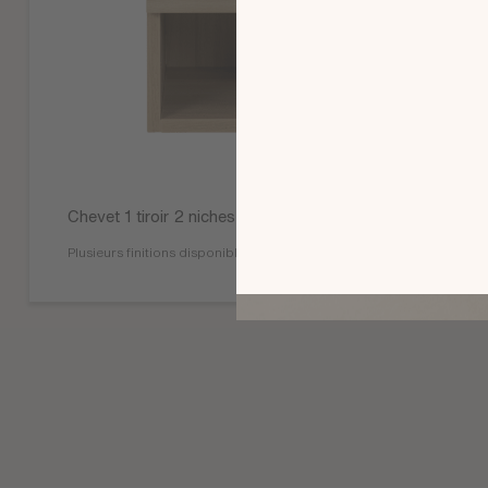
Chevet 1 tiroir 2 niches Mervent
Plusieurs finitions disponibles