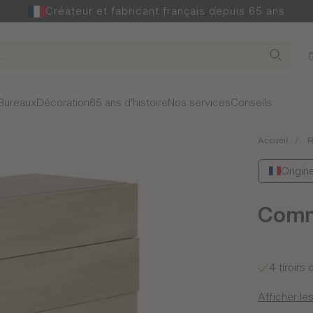
Créateur et fabricant français depuis 65 ans
Bureaux
Décoration
65 ans d'histoire
Nos services
Conseils
Accueil
R
Origin
Commo
4 tiroirs
Afficher les