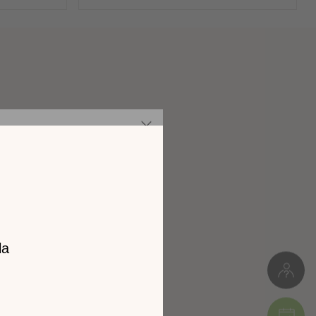
es
Panneaux de particules
Meuble monté
z notre
81kg
catalogue
L. 120cm * H.85cm * P.48cm
l 2026 !
Colis 1 : 88 x 53 x 124 cm (81kg)