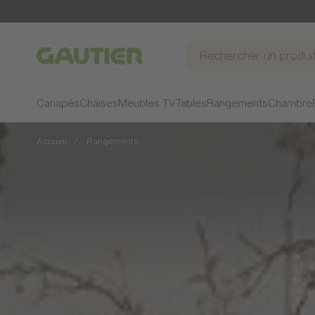
Gautier
Canapés
Chaises
Meubles TV
Tables
Rangements
Chambre
Accueil
Rangements