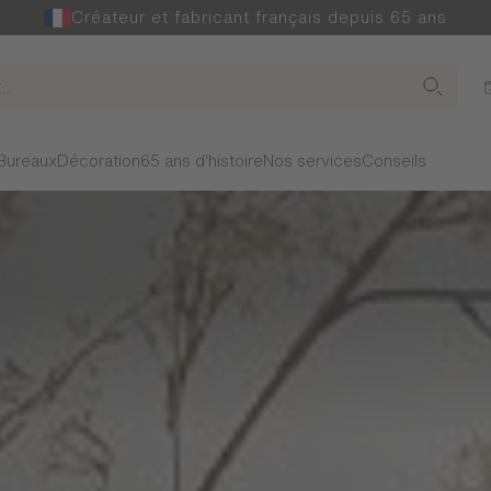
Créateur et fabricant français depuis 65 ans
Bureaux
Décoration
65 ans d'histoire
Nos services
Conseils