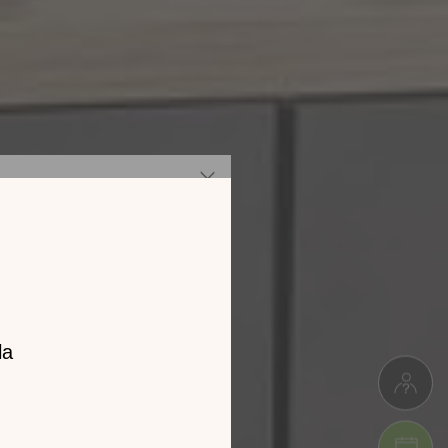
z notre
catalogue
l 2026 !