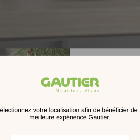
Receve
nouveau 
digita